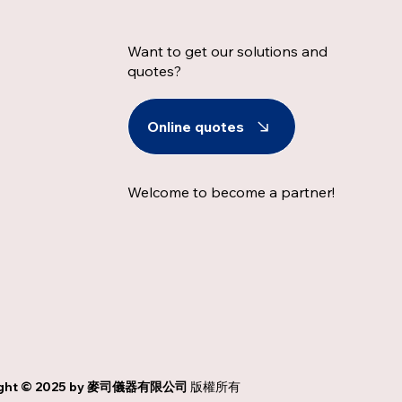
Want to get our solutions and
quotes?
Online quotes
Welcome to become a partner!
ght © 2025 by
麥司儀器有限公司
版權所有