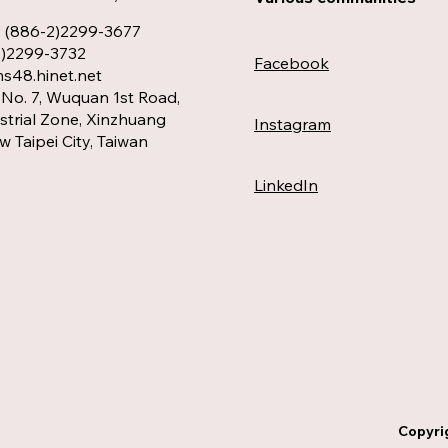
: (886-2)2299-3677
2)2299-3732
Facebook
48.hinet.net
No. 7, Wuquan 1st Road,
trial Zone, Xinzhuang
Instagram
ew Taipei City, Taiwan
LinkedIn
Copyri