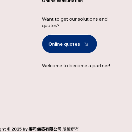
Online consultation
Want to get our solutions and
quotes?
Online quotes
Welcome to become a partner!
ght © 2025 by
麥司儀器有限公司
版權所有