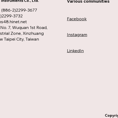
Instruments Co., Ltd.
Various communities
: (886-2)2299-3677
2)2299-3732
Facebook
48.hinet.net
No. 7, Wuquan 1st Road,
trial Zone, Xinzhuang
Instagram
ew Taipei City, Taiwan
LinkedIn
Copyri