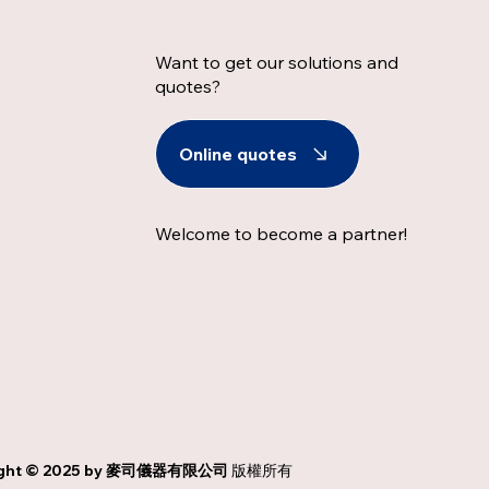
Want to get our solutions and
quotes?
Online quotes
Welcome to become a partner!
ght © 2025 by
麥司儀器有限公司
版權所有