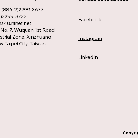
: (886-2)2299-3677
2)2299-3732
Facebook
48.hinet.net
No. 7, Wuquan 1st Road,
trial Zone, Xinzhuang
Instagram
ew Taipei City, Taiwan
LinkedIn
Copyri